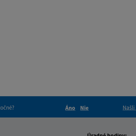
itočné?
Našli
Áno
Nie
Boli tieto informácie pre 
Boli tieto informáci
Úradné hodiny: