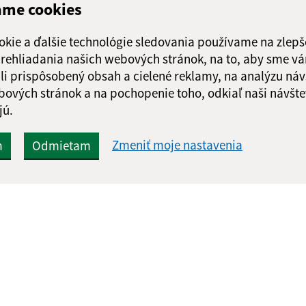
ame cookies
okie a ďalšie technológie sledovania používame na zlepš
 prehliadania našich webových stránok, na to, aby sme v
li prispôsobený obsah a cielené reklamy, na analýzu náv
bových stránok a na pochopenie toho, odkiaľ naši návšte
jú.
Zmeniť moje nastavenia
m
Odmietam
Rýchle odkazy:
Aktualiz
nku
Aktuality
26.05.2026 
História