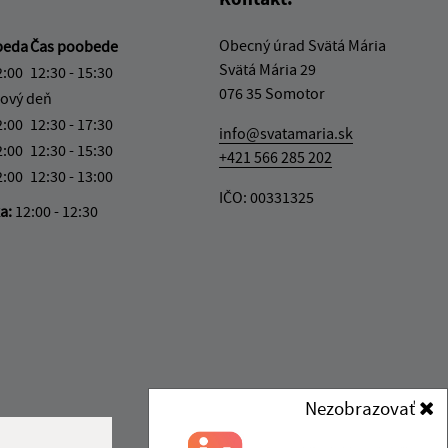
Obecný úrad Svätá Mária
beda
Čas poobede
Svätá Mária 29
2:00
12:30 - 15:30
076 35 Somotor
ový deň
2:00
12:30 - 17:30
info@svatamaria.sk
2:00
12:30 - 15:30
+421 566 285 202
2:00
12:30 - 13:00
IČO: 00331325
ka:
12:00 - 12:30
Nezobrazovať