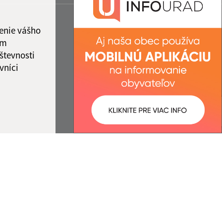
enie vášho
ám
števnosti
vníci
ované:
Správca obsahu:
12:13 hod.
Správca obsahu je Obec Svätá
Mária.