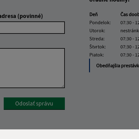
Deň
Čas doo
adresa (povinné)
Pondelok:
07:30 - 1
Utorok:
nestránk
Streda:
07:30 - 1
Štvrtok:
07:30 - 1
Piatok:
07:30 - 1
Obedňajšia prestáv
Google reCaptcha Response
Odoslať správu