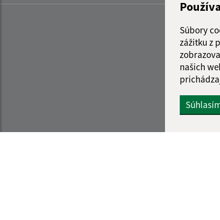
Použív
Súbory co
zážitku z
zobrazova
našich we
prichádza
Súhlasí
Informácie o stránke:
Navigácia:
Vyhlásenie o prístupnosti
Vytlačiť aktuálnu strá
Autorské práva
Mapa stránok