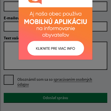
E-mailová adresa (povinné)
Text vašej správy (povinné)
Oboznámil som sa so
spracúvaním osobných
údajov
Google reCaptcha Response
Odoslať správu