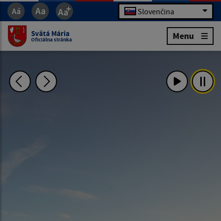
Slovenčina
Svätá Mária
Menu
Oficiálna stránka