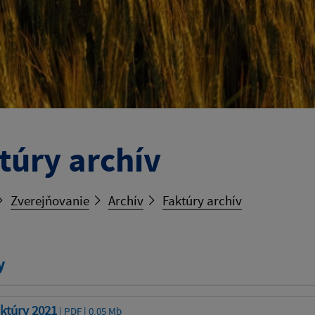
túry archív
Zverejňovanie
Archív
Faktúry archív
y
ktúry 2021
| PDF | 0.05 Mb