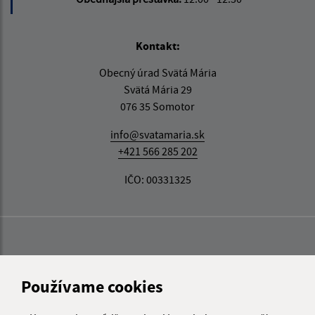
Kontakt:
Obecný úrad Svätá Mária
Svätá Mária 29
076 35 Somotor
info@svatamaria.sk
+421 566 285 202
IČO: 00331325
Používame cookies