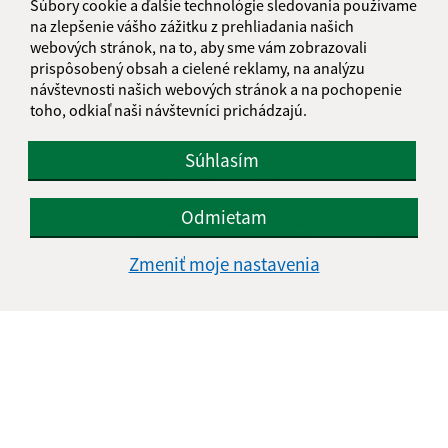
Súbory cookie a ďalšie technológie sledovania používame
na zlepšenie vášho zážitku z prehliadania našich
webových stránok, na to, aby sme vám zobrazovali
prispôsobený obsah a cielené reklamy, na analýzu
návštevnosti našich webových stránok a na pochopenie
toho, odkiaľ naši návštevníci prichádzajú.
Súhlasím
Informácie o stránke:
Odmietam
Vyhlásenie o prístupnosti
Autorské práva
Zmeniť moje nastavenia
Ochrana osobných údajov
Navigácia:
Vytlačiť aktuálnu stránku
Mapa stránok
Cookies
Rýchle odkazy: