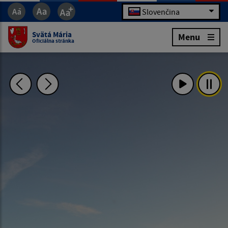
Slovenčina
Svätá Mária
Menu
Oficiálna stránka